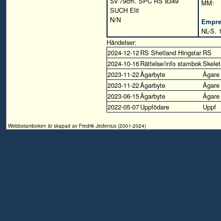
Sv 79cm. SPC RS 8349
MM:
SUCH Elit
N/N
Empre
NL-S. 
Händelser:
2024-12-12
RS Shetland Hingstar
RS
2024-10-16
Rättelse/info stambok
Skelet
2023-11-22
Ägarbyte
Ägare
2023-11-22
Ägarbyte
Ägare
2023-06-15
Ägarbyte
Ägare
2022-05-07
Uppfödare
Uppf
Webbstamboken är skapad av Fredrik Jedenius (2001-2024)