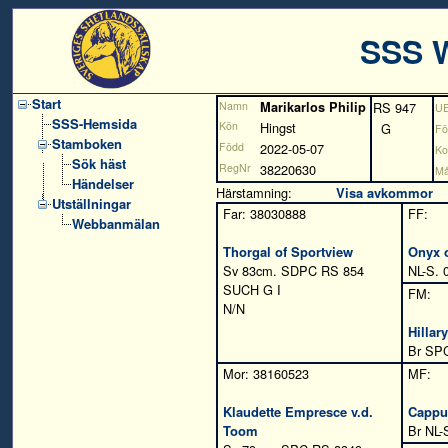
SSS 
Start
Namn
Marikarlos Philip
RS 947
U
SSS-Hemsida
Kön
Hingst
G
Fö
Stamboken
Född
2022-05-07
Ko
Sök häst
RegNr
38220630
Må
Händelser
Härstamning:
Visa avkommor
Utställningar
Far: 38030888
FF:
Webbanmälan
Thorgal of Sportview
Onyx 
Sv 83cm. SDPC RS 854
NL-S. 
SUCH G I
FM:
N/N
Hillar
Br SPC
Mor: 38160523
MF:
Klaudette Empresce v.d.
Cappu
Toom
Br NL-