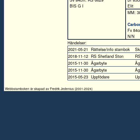
BIS G I
Elit
MM: 3
Carbo
Fx 84c
N/N
Händelser:
2021-05-21
Rättelse/info stambok
Sk
2018-11-12
RS Shetland Ston
R
2015-11-30
Ägarbyte
Äg
2015-11-30
Ägarbyte
Äg
2015-05-23
Uppfödare
Up
Webbstamboken är skapad av Fredrik Jedenius (2001-2024)