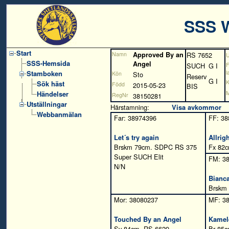
SSS 
Start
Namn
Approved By an
RS 7652
SSS-Hemsida
Angel
SUCH
G I
Stamboken
l
Kön
Sto
Reserv
G I
K
Sök häst
Född
2015-05-23
BIS
Händelser
M
RegNr
38150281
Utställningar
Härstamning:
Visa avkommor
Webbanmälan
Far: 38974396
FF: 38
Let´s try again
Allrig
Brskm 79cm. SDPC RS 375
Fx 82c
Super SUCH Elit
FM: 3
N/N
Bianca
Brskm 
Mor: 38080237
MF: 3
Touched By an Angel
Kamel
Sv 84cm. RS 6629
Br 85