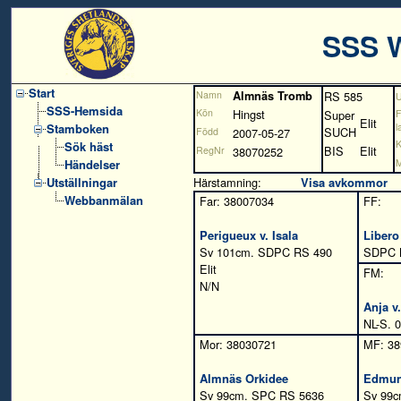
SSS 
Start
Namn
Almnäs Tromb
RS 585
SSS-Hemsida
Kön
Hingst
Super
Elit
Stamboken
l
SUCH
Född
2007-05-27
K
Sök häst
BIS
Elit
RegNr
38070252
Händelser
M
Utställningar
Härstamning:
Visa avkommor
Webbanmälan
Far: 38007034
FF:
Perigueux v. Isala
Libero
Sv 101cm. SDPC RS 490
SDPC N
Elit
FM:
N/N
Anja v
NL-S. 
Mor: 38030721
MF: 38
Almnäs Orkidee
Edmund
Sv 99cm. SPC RS 5636
Sv 99c