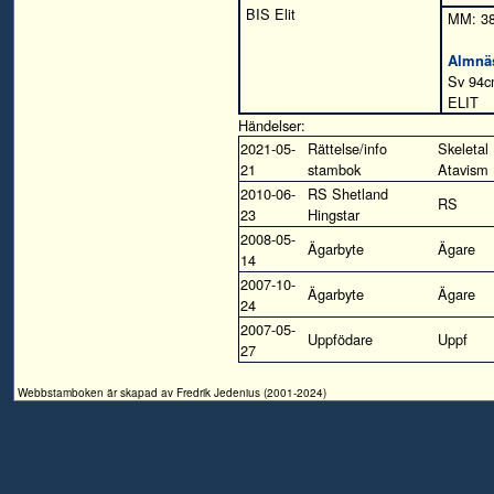
BIS Elit
MM: 3
Almnä
Sv 94c
ELIT
Händelser:
2021-05-
Rättelse/info
Skeletal
21
stambok
Atavism
2010-06-
RS Shetland
RS
23
Hingstar
2008-05-
Ägarbyte
Ägare
14
2007-10-
Ägarbyte
Ägare
24
2007-05-
Uppfödare
Uppf
27
Webbstamboken är skapad av Fredrik Jedenius (2001-2024)