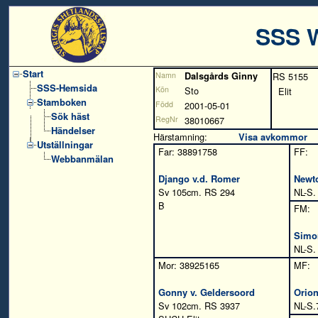
SSS 
Start
Namn
Dalsgårds Ginny
RS 5155
SSS-Hemsida
Kön
Sto
Elit
Stamboken
Född
2001-05-01
Sök häst
RegNr
38010667
Händelser
Härstamning:
Visa avkommor
Utställningar
Far: 38891758
FF:
Webbanmälan
Django v.d. Romer
Newto
Sv 105cm. RS 294
NL-S.
B
FM:
Simo
NL-S.
Mor: 38925165
MF:
Gonny v. Geldersoord
Orion
Sv 102cm. RS 3937
NL-S.