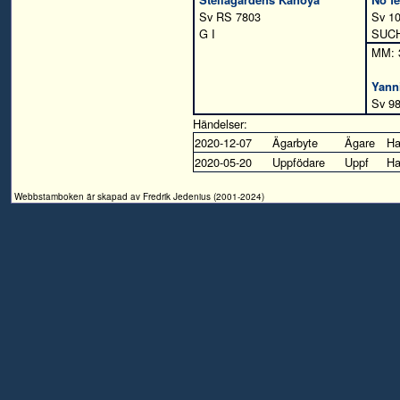
Sv RS 7803
Sv 1
G I
SUCH
MM: 
Yann
Sv 9
Händelser:
2020-12-07
Ägarbyte
Ägare
Ha
2020-05-20
Uppfödare
Uppf
Ha
Webbstamboken är skapad av Fredrik Jedenius (2001-2024)