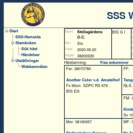
SSS 
Start
Namn
Stellagårdens
BIS
G I
SSS-Hemsida
O.C.
Stamboken
Kön
Sto
Sök häst
Född
2020-05-20
Händelser
RegNr
38200329
Utställningar
Härstamning:
Visa avkommor
Webbanmälan
Far: 38070780
FF:
Another Color v.d. Amstelhof
Tang
Fx 95cm. SDPC RS 676
NL-S
BIS Elit
FM: 
Kimb
Sv 10
Mor: 38160357
MF: 
Stellagårdens Kanoya
No fe