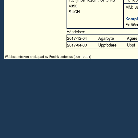
4353
MM: 3
SUCH
Kompi
Fx 98c
Händelser:
2017-12-04
Ägarbyte
Ägare
2017-04-30
Uppfödare
Uppf
Webbstamboken är skapad av Fredrik Jedenius (2001-2024)