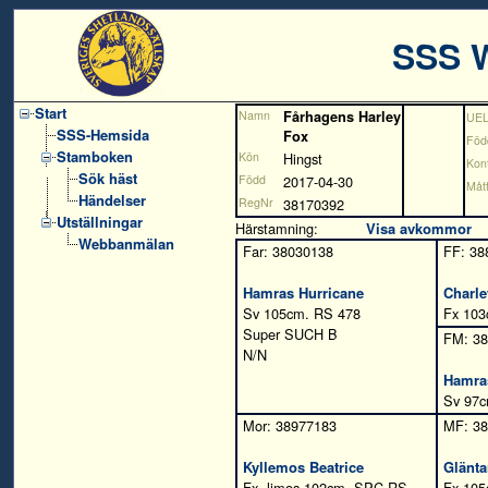
SSS 
Start
Namn
Fårhagens Harley
UE
SSS-Hemsida
Fox
Föd
Stamboken
Kön
Hingst
Kont
Sök häst
Född
2017-04-30
Måt
Händelser
RegNr
38170392
Utställningar
Härstamning:
Visa avkommor
Webbanmälan
Far: 38030138
FF: 38
Hamras Hurricane
Charle
Sv 105cm. RS 478
Fx 103
Super SUCH B
FM: 3
N/N
Hamra
Sv 97c
Mor: 38977183
MF: 3
Kyllemos Beatrice
Glänta
Fx, ljmos 102cm. SPC RS
Fx 10