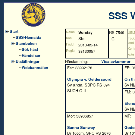
SSS 
Start
Namn
Sunday
RS 7549
UEL
SSS-Hemsida
Kön
Sto
G
Föd
Stamboken
land
Född
2013-05-14
Kontr
Sök häst
RegNr
38130057
Händelser
Mått
Utställningar
Härstamning:
Visa avkommor
Webbanmälan
Far: 38992178
FF: 3
Olympia v. Geldersoord
On th
Sv 97cm. SDPC RS 594
Sv NL
SUCH G II
FM: 3
Eleno
Sv NL
Mor: 38906857
MF:
Sanna Sunway
Gode
Br 105cm. SPC RS 2676
Br 10