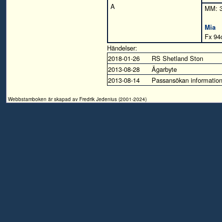
A
MM: 
Mia
Fx 94
Händelser:
2018-01-26
RS Shetland Ston
2013-08-28
Ägarbyte
2013-08-14
Passansökan informatio
Webbstamboken är skapad av Fredrik Jedenius (2001-2024)