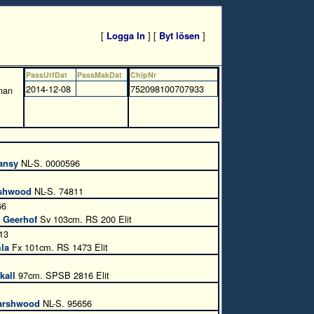
[
Logga In
] [
Byt lösen
]
PassUtfDat
PassMakDat
ChipNr
2014-12-08
752098100707933
nnan
ansy
NL-S. 0000596
rshwood
NL-S. 74811
66
. Geerhof
Sv 103cm. RS 200 Elit
13
la
Fx 101cm. RS 1473 Elit
kall
97cm. SPSB 2816 Elit
Marshwood
NL-S. 95656