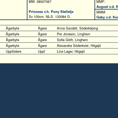
MM: 38007067
MMF:
August v.d. 
Princess v.h. Pony Stalletje
MMM:
Sv 100cm. NL-S. 133084 G
Gaby v.d. Ko
Ägarbyte
Ägare
Anna Sandell, Söderköping
Ägarbyte
Ägare
Per Jonsson, Linghem
Ägarbyte
Ägare
Sofia Göth, Linghem
Ägarbyte
Ägare
Alexandra Söderkvist, Högsjö
Uppfödare
Uppf
Lina Lager, Högsjö