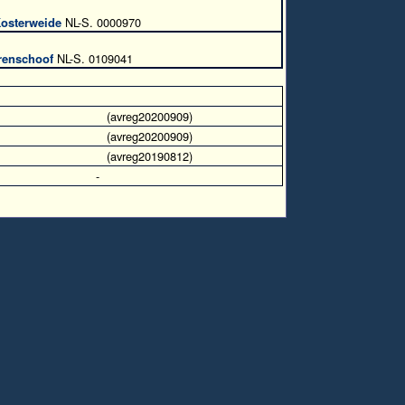
Kosterweide
NL-S. 0000970
renschoof
NL-S. 0109041
(avreg20200909)
(avreg20200909)
(avreg20190812)
-