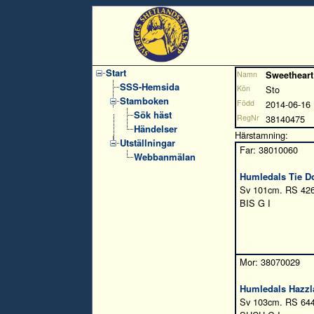
Start
Namn
Sweetheart
SSS-Hemsida
Kön
Sto
Stamboken
Född
2014-06-16
Sök häst
RegNr
38140475
Händelser
Härstamning:
Utställningar
Far: 38010060
Webbanmälan
Humledals Tie D
Sv 101cm. RS 42
BIS G I
Mor: 38070029
Humledals Hazzl
Sv 103cm. RS 64