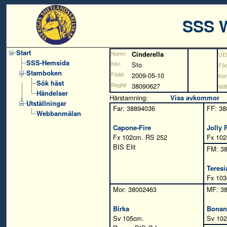
SSS 
Start
Namn
Cinderella
UE
SSS-Hemsida
Kön
Sto
Föd
Stamboken
Född
2009-05-10
Kon
Sök häst
RegNr
38090627
Måt
Händelser
Härstamning:
Visa avkommor
Utställningar
Far: 38894036
FF: 38
Webbanmälan
Capone-Fire
Jolly
Fx 102cm. RS 252
Fx 102
BIS Elit
FM: 3
Teresi
Fx 103
Mor: 38002463
MF: 3
Birka
Bonanc
Sv 105cm.
Sv 10