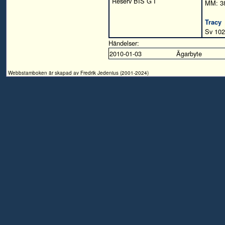
Reserv BIS G I
MM: 3
Tracy
Sv 10
Händelser:
2010-01-03
Ägarbyte
Webbstamboken är skapad av Fredrik Jedenius (2001-2024)