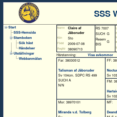
SSS 
Start
Namn
Claire af
RS 7007
SSS-Hemsida
Jäboruder
SUCH
G
Stamboken
l
Kön
Sto
Reserv
G
K
Sök häst
Född
2009-07-08
BIS
Händelser
RegNr
38090713
Utställningar
Härstamning:
Visa avkommor
Webbanmälan
Far: 38030512
FF: 3
Talisman af Jäboruder
Noctu
Sv 104cm. SDPC RS 499
Sv 103
SUCH A
FM: 3
N/N
Harts
Sv 102
Mor: 38970101
MF:
Miranda v.d. Tolberg
Deand
Sv
NL-S.