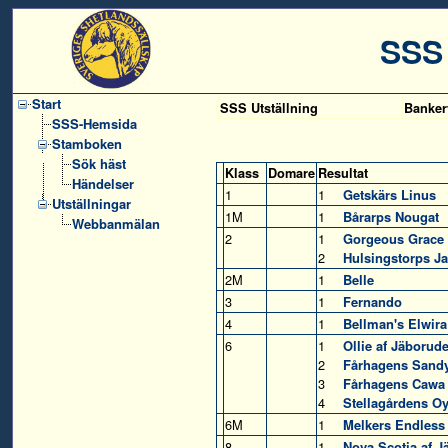
SSS
Start
SSS Utställning
Banker
SSS-Hemsida
Stamboken
Sök häst
Klass
Domare
Resultat
Händelser
1
1
Getskärs Linus
Utställningar
1M
1
Bårarps Nougat
Webbanmälan
2
1
Gorgeous Grace
2
Hulsingstorps J
2M
1
Belle
3
1
Fernando
4
1
Bellman's Elwira
6
1
Ollie af Jäborude
2
Fårhagens Sandy
3
Fårhagens Cawa 
4
Stellagårdens Oy
6M
1
Melkers Endless
8
1
Nova Scotia af J