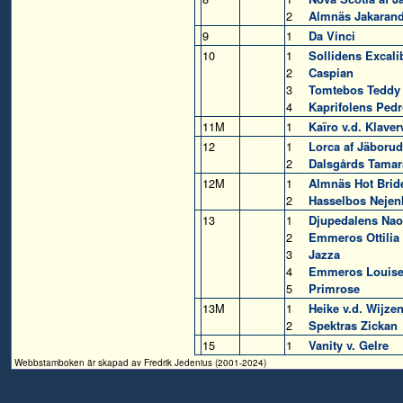
2
Almnäs Jakaran
9
1
Da Vinci
10
1
Sollidens Excali
2
Caspian
3
Tomtebos Teddy
4
Kaprifolens Ped
11M
1
Kaïro v.d. Klave
12
1
Lorca af Jäborud
2
Dalsgårds Tamar
12M
1
Almnäs Hot Brid
2
Hasselbos Nejen
13
1
Djupedalens Na
2
Emmeros Ottilia
3
Jazza
4
Emmeros Louis
5
Primrose
13M
1
Heike v.d. Wijze
2
Spektras Zickan
15
1
Vanity v. Gelre
Webbstamboken är skapad av Fredrik Jedenius (2001-2024)